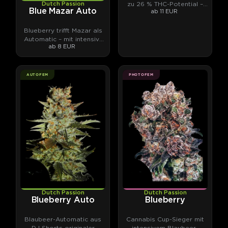
zu 26 % THC-Potential –
Dutch Passion
Blue Mazar Auto
ab 11 EUR
von unabhängigen
Laboren gemessen.
Blueberry trifft Mazar als
Automatic – mit intensiv-
ab 8 EUR
fruchtigen Terpenen.
AUTOFEM
PHOTOFEM
Dutch Passion
Dutch Passion
Blueberry Auto
Blueberry
Blaubeer-Automatic aus
Cannabis Cup-Sieger mit
DJ Shorts originaler
intensivem Blaubeer-