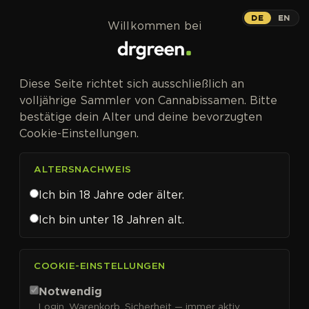
Zum Inhalt springen
Auto
DE
EN
Willkommen bei
AUTOFEM
Diese Seite richtet sich ausschließlich an
Cannabis Cup-Gewinner jetzt
volljährige Sammler von Cannabissamen. Bitte
Automatic – die weiße Legende.
bestätige dein Alter und deine bevorzugten
Cookie-Einstellungen.
ALTERSNACHWEIS
Ich bin 18 Jahre oder älter.
Ich bin unter 18 Jahren alt.
White Widow Auto
Cannabissamen von Dutch
COOKIE-EINSTELLUNGEN
Passion kaufen
Notwendig
Login, Warenkorb, Sicherheit — immer aktiv.