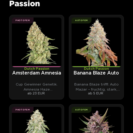
Passion
PHOTOFEM
AUTOFEM
Dutch Passion
Dutch Passion
Amsterdam Amnesia
Banana Blaze Auto
Cup Gewinner Genetik.
Banana Blaze trifft Auto
Amnesia Haze
Mazar – fruchtig, stark,
ab 23 EUR
ab 5 EUR
Nachkomme. Amsterdam-
klebrig.
Klassiker.
PHOTOFEM
AUTOFEM