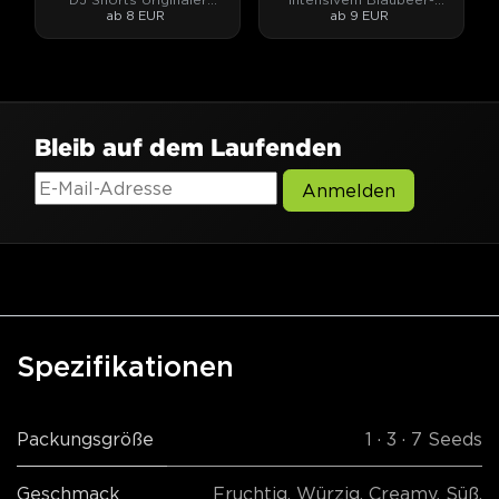
ab 8 EUR
ab 9 EUR
Blueberry-Genetik.
Aroma.
Bleib auf dem Laufenden
Anmelden
Spezifikationen
Packungsgröße
1 · 3 · 7 Seeds
Geschmack
Fruchtig
,
Würzig
,
Creamy
,
Süß
,