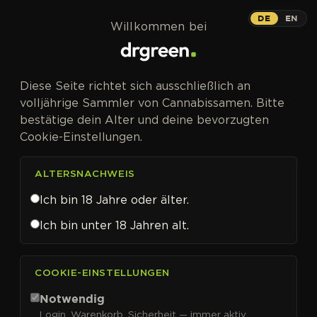
Zum Inhalt springen
DE
EN
Willkommen bei
Diese Seite richtet sich ausschließlich an
volljährige Sammler von Cannabissamen. Bitte
bestätige dein Alter und deine bevorzugten
Cookie-Einstellungen.
ALTERSNACHWEIS
Ich bin 18 Jahre oder älter.
Ich bin unter 18 Jahren alt.
CANNABISSAMEN VON NIRVANA SEEDS KAUFEN
COOKIE-EINSTELLUNGEN
Nirvana Seeds
Notwendig
Login, Warenkorb, Sicherheit — immer aktiv.