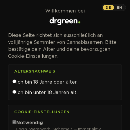
Zum Inhalt springen
DE
EN
Willkommen bei
Diese Seite richtet sich ausschließlich an
volljährige Sammler von Cannabissamen. Bitte
bestätige dein Alter und deine bevorzugten
Cookie-Einstellungen.
ALTERSNACHWEIS
Ich bin 18 Jahre oder älter.
Ich bin unter 18 Jahren alt.
CANNABISSAMEN VON SENSI SEEDS KAUFEN
COOKIE-EINSTELLUNGEN
Sensi Seeds
Notwendig
Login, Warenkorb, Sicherheit — immer aktiv.