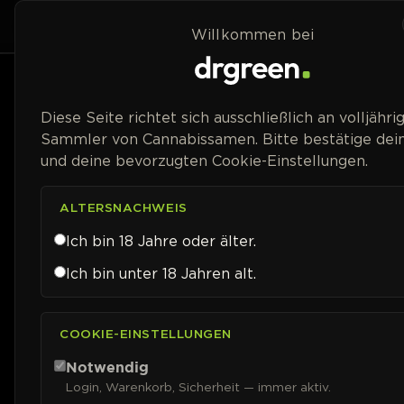
Zum Inhalt springen
Home
Shop
Strai
Willkommen bei
Packungsgröße
Diese Seite richtet sich ausschließlich an volljähri
Sammler von Cannabissamen. Bitte bestätige dein
Blütetyp
und deine bevorzugten Cookie-Einstellungen.
Geschlecht
ALTERSNACHWEIS
Ich bin 18 Jahre oder älter.
Genetik
Ich bin unter 18 Jahren alt.
Blütezeit
COOKIE-EINSTELLUNGEN
Erntezeit (Auto)
Notwendig
Login, Warenkorb, Sicherheit — immer aktiv.
THC-Gehalt