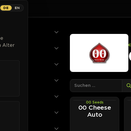
DE
EN
ns
Breeder
Magazin
Cannabispflanzen
Kontakt
Li
ge
 Alter
00 Seeds
AUTOFEM
00 Cheese
Auto