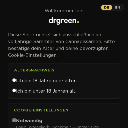
Zum Inhalt springen
DE
EN
Willkommen bei
Diese Seite richtet sich ausschließlich an
volljährige Sammler von Cannabissamen. Bitte
bestätige dein Alter und deine bevorzugten
Cookie-Einstellungen.
ALTERSNACHWEIS
Ich bin 18 Jahre oder älter.
Ich bin unter 18 Jahren alt.
CANNABISSAMEN VON PARADISE SEEDS KAUFEN
COOKIE-EINSTELLUNGEN
Paradise Seeds
Notwendig
Login, Warenkorb, Sicherheit — immer aktiv.