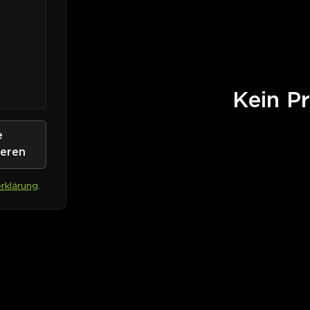
Kein Pr
e
ieren
rklärung
.