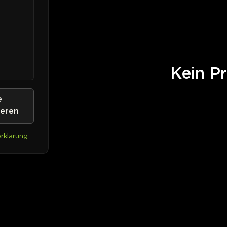
Kein Pr
e
ieren
rklärung
.