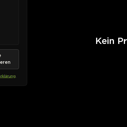
Kein Pr
e
ieren
rklärung
.