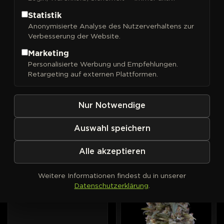
Statistik
Anonymisierte Analyse des Nutzerverhaltens zur
Verbesserung der Website.
FILTER
Sortieren nach
Marketing
Personalisierte Werbung und Empfehlungen.
00 Seeds
00 Seeds
AUTOFEM
PHOTOFEM
Retargeting auf externen Plattformen.
00 Cheese Auto
00 Cheese
Nur Notwendige
ab 15 EUR
ab 15 EUR
Auswahl speichern
00 Seeds
AUTOFEM
PHOTOFEM
Alle akzeptieren
00 Kush Auto
Weitere Informationen findest du in unserer
Datenschutzerklärung
.
ab 15 EUR