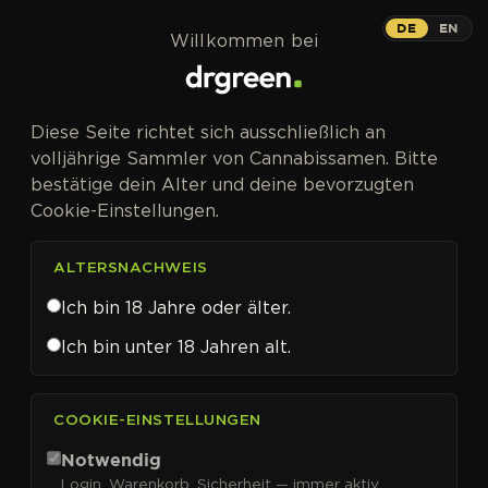
Zum Inhalt springen
DE
EN
Willkommen bei
Diese Seite richtet sich ausschließlich an
volljährige Sammler von Cannabissamen. Bitte
bestätige dein Alter und deine bevorzugten
Cookie-Einstellungen.
ALTERSNACHWEIS
Ich bin 18 Jahre oder älter.
Ich bin unter 18 Jahren alt.
CANNABISSAMEN VON 00 SEEDS KAUFEN
COOKIE-EINSTELLUNGEN
00 Seeds
Notwendig
Login, Warenkorb, Sicherheit — immer aktiv.