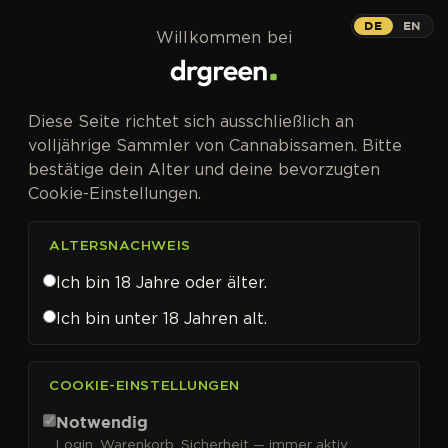
Zum Inhalt springen
DE
EN
Willkommen bei
Diese Seite richtet sich ausschließlich an
volljährige Sammler von Cannabissamen. Bitte
bestätige dein Alter und deine bevorzugten
Cookie-Einstellungen.
ALTERSNACHWEIS
Ich bin 18 Jahre oder älter.
Ich bin unter 18 Jahren alt.
CANNABISSAMEN VON LINEAGE GENETICS KAUFEN
COOKIE-EINSTELLUNGEN
Lineage Genetics
Notwendig
Login, Warenkorb, Sicherheit — immer aktiv.