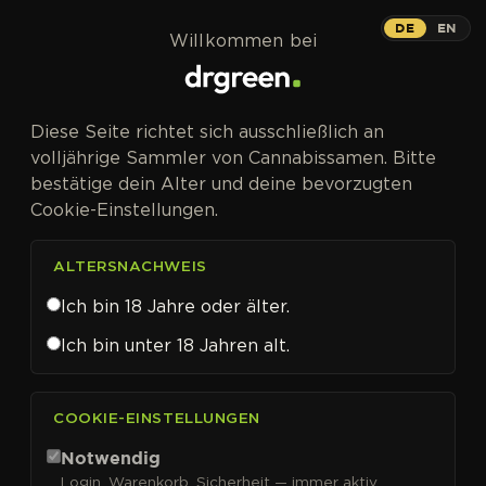
Zum Inhalt springen
DE
EN
Willkommen bei
Diese Seite richtet sich ausschließlich an
volljährige Sammler von Cannabissamen. Bitte
bestätige dein Alter und deine bevorzugten
Cookie-Einstellungen.
ALTERSNACHWEIS
Ich bin 18 Jahre oder älter.
Ich bin unter 18 Jahren alt.
CANNABISSAMEN VON ADVANCED SEEDS KAUFEN
COOKIE-EINSTELLUNGEN
Advanced Seeds
Notwendig
Login, Warenkorb, Sicherheit — immer aktiv.