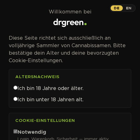
Zum Inhalt springen
DE
EN
Willkommen bei
Diese Seite richtet sich ausschließlich an
volljährige Sammler von Cannabissamen. Bitte
bestätige dein Alter und deine bevorzugten
Cookie-Einstellungen.
ALTERSNACHWEIS
Ich bin 18 Jahre oder älter.
Ich bin unter 18 Jahren alt.
CANNABISSAMEN VON SEEDSMAN KAUFEN
COOKIE-EINSTELLUNGEN
Seedsman
Notwendig
Login, Warenkorb, Sicherheit — immer aktiv.