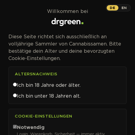
Zum Inhalt springen
DE
EN
Willkommen bei
Diese Seite richtet sich ausschließlich an
volljährige Sammler von Cannabissamen. Bitte
bestätige dein Alter und deine bevorzugten
Cookie-Einstellungen.
ALTERSNACHWEIS
Ich bin 18 Jahre oder älter.
Ich bin unter 18 Jahren alt.
CANNABISSAMEN VON THE REAL SEED COMPANY
COOKIE-EINSTELLUNGEN
KAUFEN
The Real Seed
Notwendig
Login, Warenkorb, Sicherheit — immer aktiv.