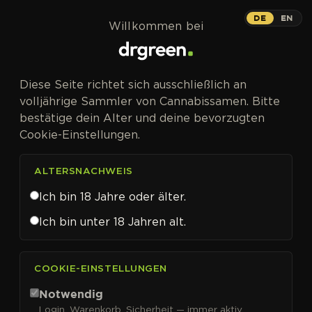
Zum Inhalt springen
DE
EN
Willkommen bei
Diese Seite richtet sich ausschließlich an
volljährige Sammler von Cannabissamen. Bitte
bestätige dein Alter und deine bevorzugten
Cookie-Einstellungen.
ALTERSNACHWEIS
Ich bin 18 Jahre oder älter.
Ich bin unter 18 Jahren alt.
CANNABISSAMEN VON FEMALE SEEDS KAUFEN
COOKIE-EINSTELLUNGEN
Female Seeds
Notwendig
Login, Warenkorb, Sicherheit — immer aktiv.