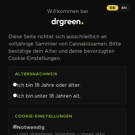
Zum Inhalt springen
DE
EN
Willkommen bei
Diese Seite richtet sich ausschließlich an
volljährige Sammler von Cannabissamen. Bitte
bestätige dein Alter und deine bevorzugten
Cookie-Einstellungen.
ALTERSNACHWEIS
Ich bin 18 Jahre oder älter.
Ich bin unter 18 Jahren alt.
CANNABISSAMEN VON ELEV8 SEEDS KAUFEN
COOKIE-EINSTELLUNGEN
Elev8 Seeds
Notwendig
Login, Warenkorb, Sicherheit — immer aktiv.