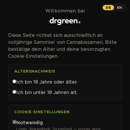
Zum Inhalt springen
DE
EN
Willkommen bei
CANNABISSAMEN VON DR KRIPPLING KAUFEN
Diese Seite richtet sich ausschließlich an
Dr Krippling
volljährige Sammler von Cannabissamen. Bitte
bestätige dein Alter und deine bevorzugten
Cookie-Einstellungen.
ALTERSNACHWEIS
FILTER
Sortieren nach
Ich bin 18 Jahre oder älter.
Ich bin unter 18 Jahren alt.
COOKIE-EINSTELLUNGEN
Notwendig
Login, Warenkorb, Sicherheit — immer aktiv.