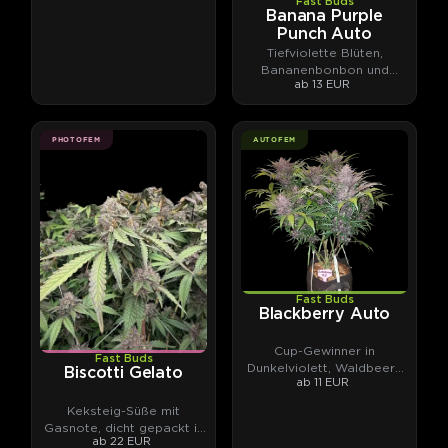
Fast Buds
Banana Purple
Punch Auto
Tiefviolette Blüten,
Bananenbonbon und
ab 13 EUR
Autoflower-Spitzenpotenz.
PHOTOFEM
AUTOFEM
Fast Buds
Blackberry Auto
Cup-Gewinner in
Fast Buds
Dunkelviolett, Waldbeere
Biscotti Gelato
ab 11 EUR
und Kush.
Keksteig-Süße mit
Gasnote, dicht gepackt in
ab 22 EUR
Harz.