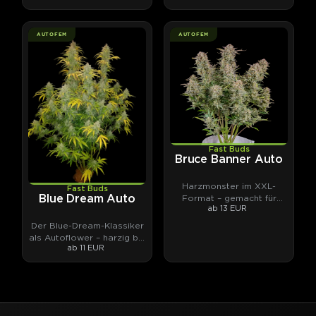
AUTOFEM
AUTOFEM
Fast Buds
Bruce Banner Auto
Harzmonster im XXL-
Fast Buds
Format – gemacht für
Blue Dream Auto
ab 13 EUR
Hasch und Extrakte.
Der Blue-Dream-Klassiker
als Autoflower – harzig bis
ab 11 EUR
ins Blattwerk.