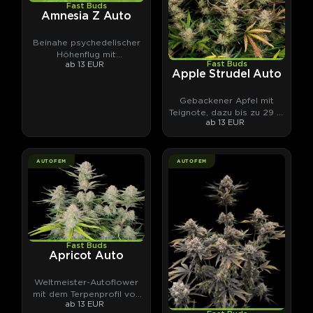
Fast Buds
Amnesia Z Auto
Beinahe psychedelischer
Höhenflug mit
ab 13 EUR
Fast Buds
Fruchtcocktail-Terpenen.
Apple Strudel Auto
Gebackener Apfel mit
Teignote, dazu bis zu 29 %
ab 13 EUR
THC.
AUTOFEM
AUTOFEM
Fast Buds
Apricot Auto
Weltmeister-Autoflower
mit dem Terpenprofil von
ab 13 EUR
Aprikosenmarmelade.