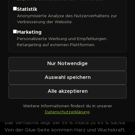
Buds kaufen
Statistik
Gorilla Cookies Auto
vereint zwei Autoflower-Linien
Anonymisierte Analyse des Nutzerverhaltens zur
Verbesserung der Website.
von Fast Buds: golfballgroße, dicht harzige Blüten
und einen Geschmack zwischen Keksteig und Gas.
Marketing
Laut Züchter ist sie die meistprämierte und
Personalisierte Werbung und Empfehlungen.
meistverkaufte Autoflower des eigenen
Retargeting auf externen Plattformen.
Programms.
Nur Notwendige
Genetik & Herkunft
Auswahl speichern
GG4 Auto F6 ×
Hinter der Sorte steht die Kreuzung
Cookies Auto F5
— zwei bereits selbstblühende
Alle akzeptieren
Elternlinien, die Fast Buds über mehrere
Generationen weitergezüchtet hat. Die heute
Weitere Informationen findest du in unserer
verkaufte Fassung steht in der sechsten Generation
Datenschutzerklärung
.
(F6) und wird als feminisierter Polyhybrid geführt.
Das Verhältnis liegt bei 55 % Indica zu 45 % Sativa:
Von der Glue-Seite kommen Harz und Wuchskraft,