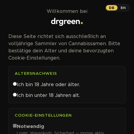
Zum Inhalt springen
Auto
DE
EN
Willkommen bei
AUTOFEM
Diese Seite richtet sich ausschließlich an
In der Spätblüte fast weiß vor Harz.
volljährige Sammler von Cannabissamen. Bitte
bestätige dein Alter und deine bevorzugten
Cookie-Einstellungen.
ALTERSNACHWEIS
Ich bin 18 Jahre oder älter.
Ich bin unter 18 Jahren alt.
COOKIE-EINSTELLUNGEN
Gorilla Cookies Auto
Notwendig
Cannabissamen von Fast
Login, Warenkorb, Sicherheit — immer aktiv.