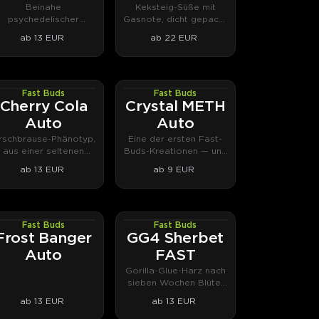
Beinahe
Keksteig-Süße mit
psychedelischer
Gasnote, dicht gepackt
Höhenflug mit
in Harz.
ab 13 EUR
ab 22 EUR
Fruchtcocktail-
Terpenen.
Fast Buds
Fast Buds
AUTOFEM
AUTOFEM
Cherry Cola
Crystal METH
Auto
Auto
irschbrause-Phänotyp,
Eine der ersten Fast-
aus einer seltenen
Buds-Kreationen — und
Strawberry-Pie-
nahezu halluzinatorisch.
ab 13 EUR
ab 9 EUR
Selektion
herausgezüchtet.
Fast Buds
Fast Buds
AUTOFEM
PHOTOFEM
Frost Banger
GG4 Sherbet
Auto
FAST
Gorilla-Glue-Harz nach
sieben Wochen Blüte,
cremig-nussig.
ab 13 EUR
ab 13 EUR