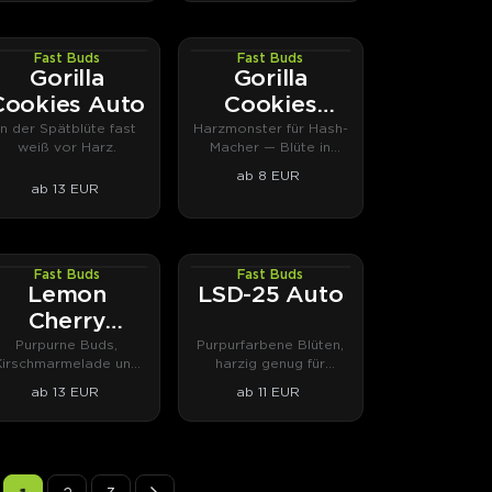
Fast Buds
Fast Buds
AUTOFEM
PHOTOFEM
Gorilla
Gorilla
Cookies Auto
Cookies
FAST
In der Spätblüte fast
Harzmonster für Hash-
weiß vor Harz.
Macher — Blüte in
sieben Wochen.
ab 8 EUR
ab 13 EUR
Fast Buds
Fast Buds
AUTOFEM
AUTOFEM
Lemon
LSD-25 Auto
Cherry
Cookies Auto
Purpurne Buds,
Purpurfarbene Blüten,
Kirschmarmelade und
harzig genug für
bis zu 28,5 % THC.
Extrakte.
ab 13 EUR
ab 11 EUR