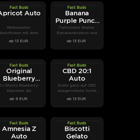
Fast Buds
Fast Buds
AUTOFEM
AUTOFEM
Apricot Auto
Banana
Purple Punch
Auto
Weltmeister-
Tiefviolette Blüten,
Autoflower mit dem
Bananenbonbon und
Terpenprofil von
Autoflower-
ab 13 EUR
ab 13 EUR
Aprikosenmarmelade.
Spitzenpotenz.
Fast Buds
Fast Buds
AUTOFEM
AUTOFEM
Original
CBD 20:1
Blueberry
Auto
Auto
DJ Shorts Blueberry-
Erste ganz auf CBD
Klassiker als
ausgerichtete Sorte
ompakter Autoflower.
von Fast Buds.
ab 9 EUR
ab 13 EUR
Fast Buds
Fast Buds
AUTOFEM
PHOTOFEM
Amnesia Z
Biscotti
Auto
Gelato