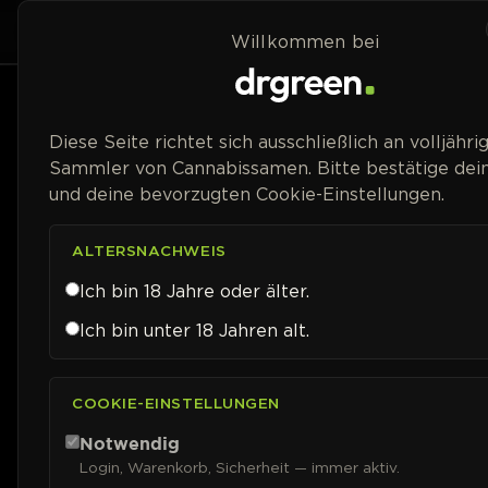
Zum Inhalt springen
Home
Shop
Willkommen bei
Packungsgröße
Diese Seite richtet sich ausschließlich an volljähri
Sammler von Cannabissamen. Bitte bestätige dein
Blütetyp
und deine bevorzugten Cookie-Einstellungen.
Geschlecht
ALTERSNACHWEIS
Ich bin 18 Jahre oder älter.
Genetik
Ich bin unter 18 Jahren alt.
Blütezeit
COOKIE-EINSTELLUNGEN
Erntezeit (Auto)
Notwendig
Login, Warenkorb, Sicherheit — immer aktiv.
THC-Gehalt