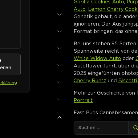
Gorilla Cookies Auto
,
Pur
Auto
,
Lemon Cherry Cook
Genetik gebaut, die ander
ignorieren. Der Ausgangsp
Format bringen, das ohn
Bei uns stehen 95 Sorten 
Spannweite reicht von der 
White Widow Auto
oder
e
Autoflower führt, über di
ieren
2025 eingeführten photo
Cherry Runtz
und
Biscotti
rklärung
.
Mehr zur Geschichte von 
Portrait
.
Fast Buds Cannabissamen 