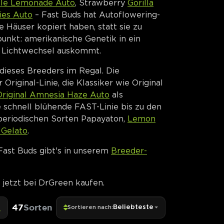
ple Lemonade Auto
, Strawberry
Gorilla
ies Auto
– Fast Buds hat Autoflowering-
e Häuser kopiert haben, statt sie zu
unkt: amerikanische Genetik in ein
e Lichtwechsel auskommt.
dieses Breeders im Regal. Die
Original-Linie, die Klassiker wie Original
Original Amnesia Haze Auto
als
e schnell blühende FAST-Linie bis zu den
periodischen Sorten Papayaton,
Lemon
 Gelato
.
Fast Buds gibt's in unserem
Breeder-
jetzt bei DrGreen kaufen.
47
Sorten
Beliebteste
Sortieren nach: