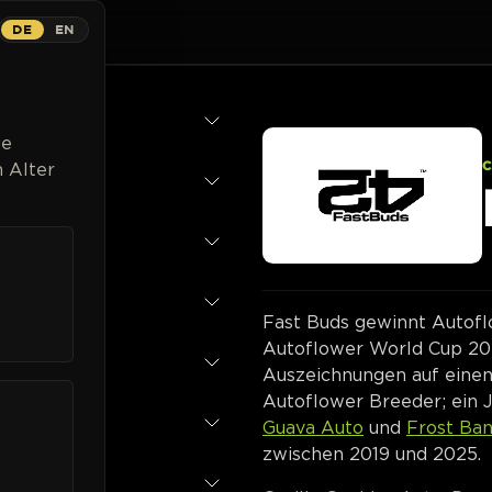
DE
EN
Strains
Breeder
Magazin
Cannabispflanzen
Listen
ge
 Alter
Fast Buds gewinnt Autof
Autoflower World Cup 202
Auszeichnungen auf einen 
Autoflower Breeder; ein J
Guava Auto
und
Frost Ba
zwischen 2019 und 2025.