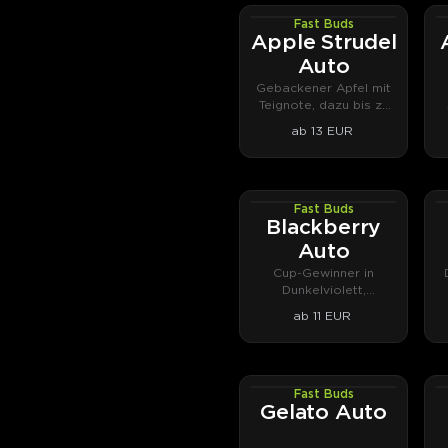
Fast Buds
AUTOFEM
Apple Strudel
Auto
Gebackener Apfel mit
Teignote, dazu bis zu
29 % THC.
ab 13 EUR
Fast Buds
AUTOFEM
Blackberry
Auto
Cup-Gewinner in
Dunkelviolett,
Waldbeere und Kush.
k
ab 11 EUR
Fast Buds
AUTOFEM
Gelato Auto