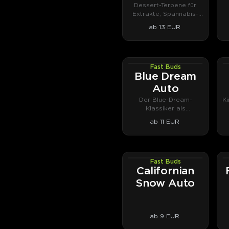
Dessert-Terpene für
Extrakte, Spannabis-
Podium 2020.
ab 13 EUR
Fast Buds
AUTOFEM
Blue Dream
Auto
Der Blue-Dream-
K
Klassiker als
Autoflower – harzig bis
ab 11 EUR
ins Blattwerk.
Fast Buds
AUTOFEM
Californian
Snow Auto
ab 9 EUR