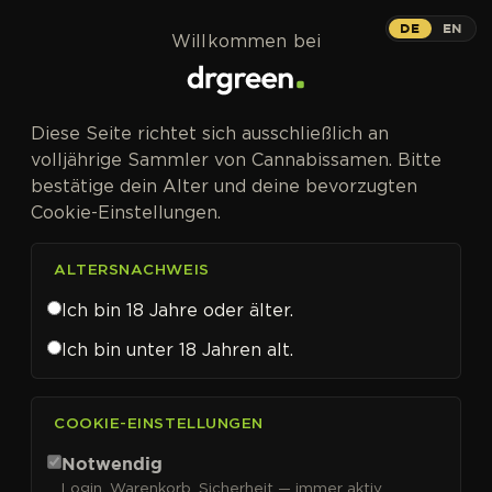
Zum Inhalt springen
DE
EN
Willkommen bei
Diese Seite richtet sich ausschließlich an
volljährige Sammler von Cannabissamen. Bitte
bestätige dein Alter und deine bevorzugten
Cookie-Einstellungen.
ALTERSNACHWEIS
Ich bin 18 Jahre oder älter.
Ich bin unter 18 Jahren alt.
CANNABISSAMEN VON ELEV8 SEEDS KAUFEN
COOKIE-EINSTELLUNGEN
Elev8 Seeds
Notwendig
Login, Warenkorb, Sicherheit — immer aktiv.