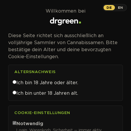
Zum Inhalt springen
DE
EN
Willkommen bei
Diese Seite richtet sich ausschließlich an
volljährige Sammler von Cannabissamen. Bitte
bestätige dein Alter und deine bevorzugten
Cookie-Einstellungen.
ALTERSNACHWEIS
Ich bin 18 Jahre oder älter.
Ich bin unter 18 Jahren alt.
CANNABISSAMEN VON TRILOGENE SEEDS KAUFEN
COOKIE-EINSTELLUNGEN
Trilogene Seeds
Notwendig
Login, Warenkorb, Sicherheit — immer aktiv.