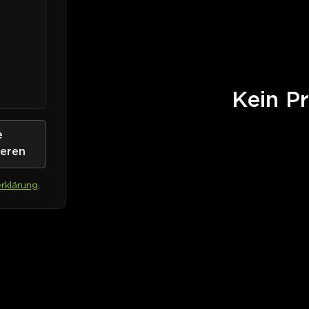
Kein Pr
e
ieren
rklärung
.