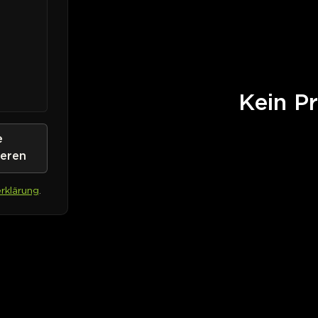
Kein Pr
e
ieren
rklärung
.