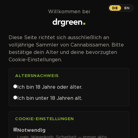
Zum Inhalt springen
DE
EN
Willkommen bei
Diese Seite richtet sich ausschließlich an
volljährige Sammler von Cannabissamen. Bitte
bestätige dein Alter und deine bevorzugten
Cookie-Einstellungen.
ALTERSNACHWEIS
Ich bin 18 Jahre oder älter.
Ich bin unter 18 Jahren alt.
CANNABISSAMEN VON LANDRACE WARDEN KAUFEN
COOKIE-EINSTELLUNGEN
Landrace Warden
Notwendig
Login, Warenkorb, Sicherheit — immer aktiv.