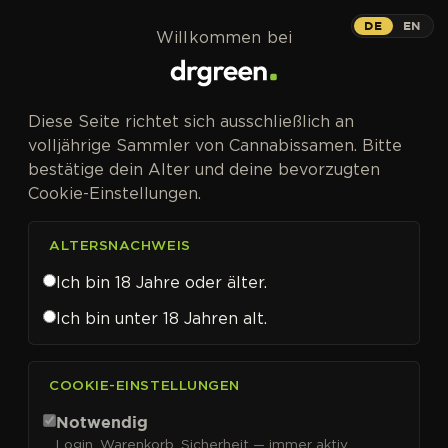
Zum Inhalt springen
DE
EN
Willkommen bei
Diese Seite richtet sich ausschließlich an
volljährige Sammler von Cannabissamen. Bitte
bestätige dein Alter und deine bevorzugten
Cookie-Einstellungen.
ALTERSNACHWEIS
Ich bin 18 Jahre oder älter.
Ich bin unter 18 Jahren alt.
CANNABISSAMEN VON FAST BUDS KAUFEN
Fast Buds
COOKIE-EINSTELLUNGEN
Notwendig
Login, Warenkorb, Sicherheit — immer aktiv.