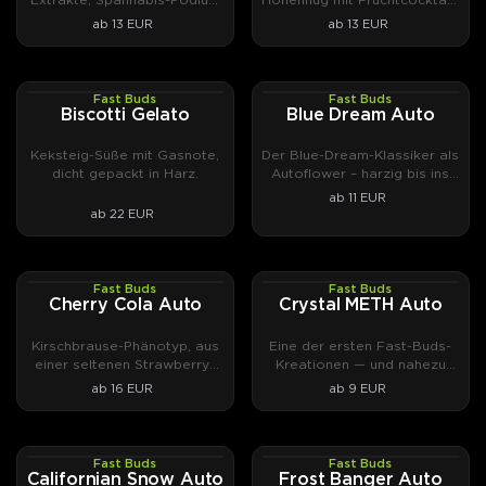
2020.
Terpenen.
ab 13 EUR
ab 13 EUR
Fast Buds
Fast Buds
PHOTOFEM
AUTOFEM
Biscotti Gelato
Blue Dream Auto
Keksteig-Süße mit Gasnote,
Der Blue-Dream-Klassiker als
dicht gepackt in Harz.
Autoflower – harzig bis ins
Blattwerk.
ab 11 EUR
ab 22 EUR
Fast Buds
Fast Buds
AUTOFEM
AUTOFEM
Cherry Cola Auto
Crystal METH Auto
Kirschbrause-Phänotyp, aus
Eine der ersten Fast-Buds-
einer seltenen Strawberry-
Kreationen — und nahezu
Pie-Selektion
halluzinatorisch.
ab 16 EUR
ab 9 EUR
herausgezüchtet.
Fast Buds
Fast Buds
AUTOFEM
AUTOFEM
Californian Snow Auto
Frost Banger Auto