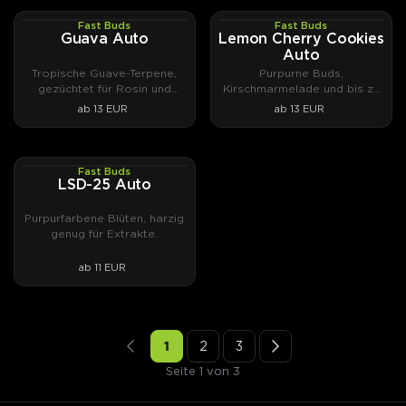
Fast Buds
Fast Buds
AUTOFEM
AUTOFEM
Guava Auto
Lemon Cherry Cookies
Auto
Tropische Guave-Terpene,
Purpurne Buds,
gezüchtet für Rosin und
Kirschmarmelade und bis zu
Hasch.
28,5 % THC.
ab 13 EUR
ab 13 EUR
Fast Buds
AUTOFEM
LSD-25 Auto
Purpurfarbene Blüten, harzig
genug für Extrakte.
ab 11 EUR
1
2
3
Seite 1 von 3