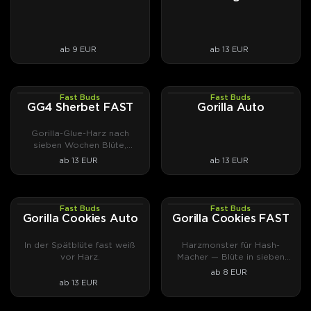
ab 9 EUR
ab 13 EUR
Fast Buds
Fast Buds
PHOTOFEM
AUTOFEM
GG4 Sherbet FAST
Gorilla Auto
Gorilla-Glue-Harz nach
sieben Wochen Blüte,
cremig-nussig.
ab 13 EUR
ab 13 EUR
Fast Buds
Fast Buds
AUTOFEM
PHOTOFEM
Gorilla Cookies Auto
Gorilla Cookies FAST
In der Spätblüte fast weiß
Harzmonster für Hash-
vor Harz.
Macher — Blüte in sieben
Wochen.
ab 8 EUR
ab 13 EUR