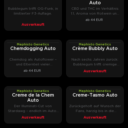
Auto
Bubblegum trifft OG-Funk, in
CBD und THC im Verhältnis
limitierter F3-Auflage.
1:1, Aroma von Rotwein und
Kaffee.
ab 44 EUR
Ausverkauft
Mephisto Genetics
Mephisto Genetics
AUTOFEM
AUTOFEM
Chemdogging Auto
Crème Bubbly Auto
Chemdog als Autoflower –
Nach sechs Jahren zurück:
und Elternteil vieler
Bubblegum trifft cremige
Mephisto-Sorten.
Chem-Note.
Ausverkauft
ab 44 EUR
Mephisto Genetics
Mephisto Genetics
AUTOFEM
AUTOFEM
Creme de la Chem
Creme-Tasmo Auto
Auto
Der Illuminati-Cut von
Zurückgeholt auf Wunsch der
Stardawg – endlich im Auto-
Fans, harzig bis in die
Format.
Blattränder.
Ausverkauft
Ausverkauft