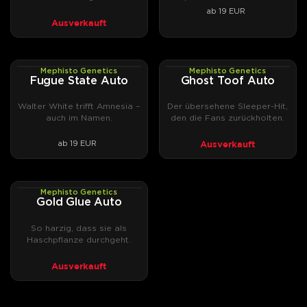
aus dem Forum Cut.
ab 19 EUR
Ausverkauft
Mephisto Genetics
Mephisto Genetics
AUTOFEM
AUTOFEM
Fugue State Auto
Ghost Toof Auto
Walter White trifft Amnesia –
Der übersehene Sleeper-Hit,
auch im Namen.
den die Fans zurückholten.
Ausverkauft
ab 19 EUR
Mephisto Genetics
AUTOFEM
Gold Glue Auto
So harzig, dass sie als
Haschpflanze durchgeht.
Ausverkauft