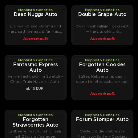
Mephisto Genetics
Mephisto Genetics
AUTOFEM
AUTOFEM
Deez Nuggs Auto
Double Grape Auto
Erdbeer-Diesel-Aroma und
Zwei Traubenlinien gekreuzt
Harz satt, gemacht für Hasch
— harzig, ölig und
und Rosin
ausgesprochen potent.
Ausverkauft
Ausverkauft
Mephisto Genetics
Mephisto Genetics
AUTOFEM
AUTOFEM
Fantasmo Express
Forgotten Cookies
Auto
Auto
Vervierfacht sich im Stretch –
Süßes Keksaroma, das in
Ghost Train Haze im Auto-
saure Limettenschale kippt.
Format.
ab 16 EUR
Ausverkauft
Mephisto Genetics
Mephisto Genetics
AUTOFEM
AUTOFEM
Forgotten
Forum Stomper Auto
Strawberries Auto
Erdbeere, fast künstlich süß,
Vielleicht die klebrigste
mit Zitrus aufgeladen.
Mephisto-Sorte – Cookies