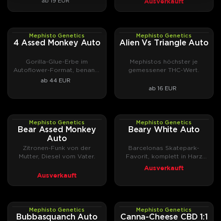
Ausverkauft
ab 19 EUR
bis zur Reserva-Reihe, die vergriffene Specials
zurückholt, und zu den CBD-Sorten der Medicinal-
Linie wie Canna-
Canna-Cheese CBD 1:1 Auto
.
Mephisto Genetics
Mephisto Genetics
AUTOFEM
AUTOFEM
4 Assed Monkey Auto
Alien Vs Triangle Auto
Mehr zur Geschichte von Mephisto Genetics gibt's
Gorilla-Glue-Erbe im
Mephistos höchster je
in unserem
Breeder-Portrait
.
Autoflower-Format, benannt
gemessener THC-Wert.
nach Dr. Mephistos
ab 44 EUR
Mephisto Genetics Cannabissamen jetzt bei
Laboraffen.
ab 16 EUR
DrGreen kaufen.
Mephisto Genetics
Mephisto Genetics
AUTOFEM
AUTOFEM
Bear Assed Monkey
Beary White Auto
Auto
Zitronen-Funk von der
Barcelonas Skatepark-
Mutter, Diesel vom Vater.
Favorit, komplett in Harz
getaucht.
Ausverkauft
Ausverkauft
Mephisto Genetics
Mephisto Genetics
AUTOFEM
AUTOFEM
Bubbasquanch Auto
Canna-Cheese CBD 1:1