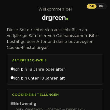
Zum Inhalt springen
DE
EN
Willkommen bei
Diese Seite richtet sich ausschließlich an
volljährige Sammler von Cannabissamen. Bitte
bestätige dein Alter und deine bevorzugten
Cookie-Einstellungen.
ALTERSNACHWEIS
Ich bin 18 Jahre oder älter.
Ich bin unter 18 Jahren alt.
CANNABISSAMEN VON MEPHISTO GENETICS KAUFEN
COOKIE-EINSTELLUNGEN
Mephisto Genetics
Notwendig
Login, Warenkorb, Sicherheit — immer aktiv.