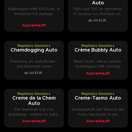
Auto
Bubblegum trifft OG-Funk, in
CBD und THC im Verhältnis
limitierter F3-Auflage.
1:1, Aroma von Rotwein und
Kaffee.
ab 44 EUR
Ausverkauft
Mephisto Genetics
Mephisto Genetics
AUTOFEM
AUTOFEM
Chemdogging Auto
Crème Bubbly Auto
Chemdog als Autoflower –
Nach sechs Jahren zurück:
und Elternteil vieler
Bubblegum trifft cremige
Mephisto-Sorten.
Chem-Note.
Ausverkauft
ab 44 EUR
Mephisto Genetics
Mephisto Genetics
AUTOFEM
AUTOFEM
Creme de la Chem
Creme-Tasmo Auto
Auto
Der Illuminati-Cut von
Zurückgeholt auf Wunsch der
Stardawg – endlich im Auto-
Fans, harzig bis in die
Format.
Blattränder.
Ausverkauft
Ausverkauft