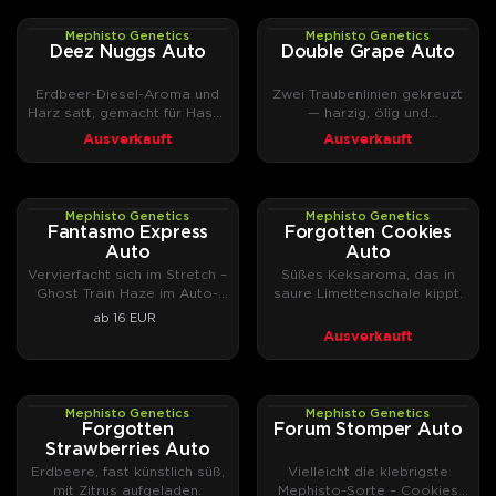
Mephisto Genetics
Mephisto Genetics
AUTOFEM
AUTOFEM
Deez Nuggs Auto
Double Grape Auto
Erdbeer-Diesel-Aroma und
Zwei Traubenlinien gekreuzt
Harz satt, gemacht für Hasch
— harzig, ölig und
und Rosin
ausgesprochen potent.
Ausverkauft
Ausverkauft
Mephisto Genetics
Mephisto Genetics
AUTOFEM
AUTOFEM
Fantasmo Express
Forgotten Cookies
Auto
Auto
Vervierfacht sich im Stretch –
Süßes Keksaroma, das in
Ghost Train Haze im Auto-
saure Limettenschale kippt.
Format.
ab 16 EUR
Ausverkauft
Mephisto Genetics
Mephisto Genetics
AUTOFEM
AUTOFEM
Forgotten
Forum Stomper Auto
Strawberries Auto
Erdbeere, fast künstlich süß,
Vielleicht die klebrigste
mit Zitrus aufgeladen.
Mephisto-Sorte – Cookies