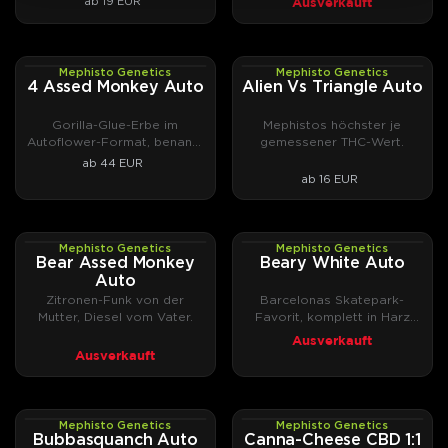
Ausverkauft
ab 19 EUR
bis zur Reserva-Reihe, die vergriffene Specials
zurückholt, und zu den CBD-Sorten der Medicinal-
Linie wie Canna-
Canna-Cheese CBD 1:1 Auto
.
Mephisto Genetics
Mephisto Genetics
AUTOFEM
AUTOFEM
4 Assed Monkey Auto
Alien Vs Triangle Auto
Mehr zur Geschichte von Mephisto Genetics gibt's
Gorilla-Glue-Erbe im
Mephistos höchster je
in unserem
Breeder-Portrait
.
Autoflower-Format, benannt
gemessener THC-Wert.
nach Dr. Mephistos
ab 44 EUR
Mephisto Genetics Cannabissamen jetzt bei
Laboraffen.
ab 16 EUR
DrGreen kaufen.
Mephisto Genetics
Mephisto Genetics
AUTOFEM
AUTOFEM
Bear Assed Monkey
Beary White Auto
Auto
Zitronen-Funk von der
Barcelonas Skatepark-
Mutter, Diesel vom Vater.
Favorit, komplett in Harz
getaucht.
Ausverkauft
Ausverkauft
Mephisto Genetics
Mephisto Genetics
AUTOFEM
AUTOFEM
Bubbasquanch Auto
Canna-Cheese CBD 1:1