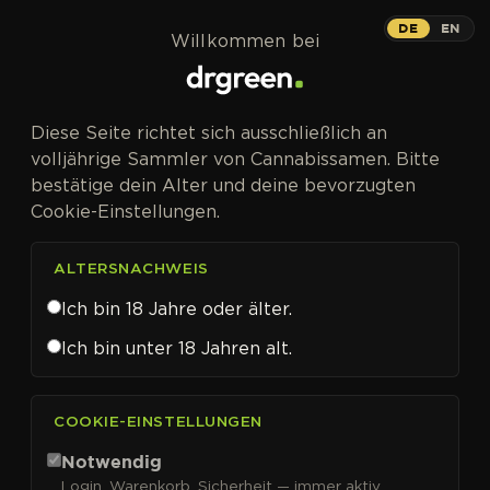
Zum Inhalt springen
DE
EN
Willkommen bei
Diese Seite richtet sich ausschließlich an
volljährige Sammler von Cannabissamen. Bitte
bestätige dein Alter und deine bevorzugten
Cookie-Einstellungen.
ALTERSNACHWEIS
Ich bin 18 Jahre oder älter.
Ich bin unter 18 Jahren alt.
CANNABISSAMEN VON MEPHISTO GENETICS KAUFEN
COOKIE-EINSTELLUNGEN
Mephisto Genetics
Notwendig
Login, Warenkorb, Sicherheit — immer aktiv.