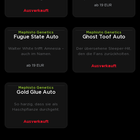
aus dem Forum Cut.
ab 19 EUR
Ausverkauft
Mephisto Genetics
Mephisto Genetics
AUTOFEM
AUTOFEM
Fugue State Auto
Ghost Toof Auto
Walter White trifft Amnesia –
Der übersehene Sleeper-Hit,
auch im Namen.
den die Fans zurückholten.
Ausverkauft
ab 19 EUR
Mephisto Genetics
AUTOFEM
Gold Glue Auto
So harzig, dass sie als
Haschpflanze durchgeht.
Ausverkauft