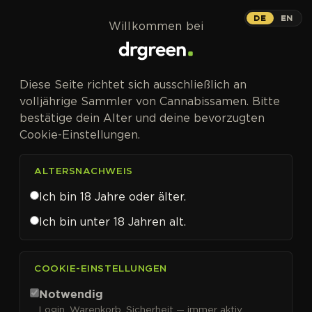
Zum Inhalt springen
DE
EN
Willkommen bei
Diese Seite richtet sich ausschließlich an
volljährige Sammler von Cannabissamen. Bitte
bestätige dein Alter und deine bevorzugten
Cookie-Einstellungen.
ALTERSNACHWEIS
Ich bin 18 Jahre oder älter.
Ich bin unter 18 Jahren alt.
CANNABISSAMEN VON SEEDSTOCKERS KAUFEN
COOKIE-EINSTELLUNGEN
Seedstockers
Notwendig
Login, Warenkorb, Sicherheit — immer aktiv.