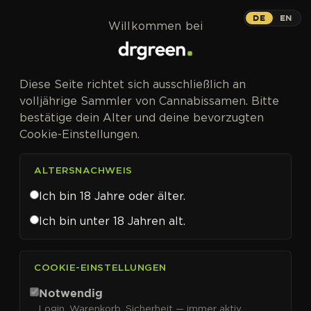
Zum Inhalt springen
DE
EN
Willkommen bei
Diese Seite richtet sich ausschließlich an
volljährige Sammler von Cannabissamen. Bitte
bestätige dein Alter und deine bevorzugten
Cookie-Einstellungen.
ALTERSNACHWEIS
Ich bin 18 Jahre oder älter.
Ich bin unter 18 Jahren alt.
CANNABISSAMEN VON PARADISE SEEDS KAUFEN
COOKIE-EINSTELLUNGEN
Paradise Seeds
Notwendig
Login, Warenkorb, Sicherheit — immer aktiv.