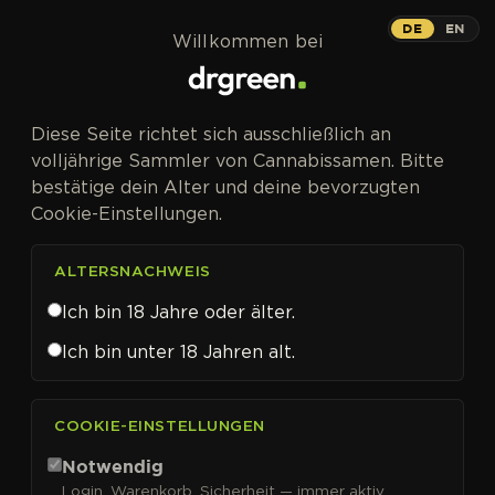
Zum Inhalt springen
DE
EN
Willkommen bei
Diese Seite richtet sich ausschließlich an
volljährige Sammler von Cannabissamen. Bitte
bestätige dein Alter und deine bevorzugten
Cookie-Einstellungen.
ALTERSNACHWEIS
Ich bin 18 Jahre oder älter.
Ich bin unter 18 Jahren alt.
CANNABISSAMEN VON HUMBOLDT SEED CO. KAUFEN
COOKIE-EINSTELLUNGEN
Humboldt Seed Co.
Notwendig
Login, Warenkorb, Sicherheit — immer aktiv.