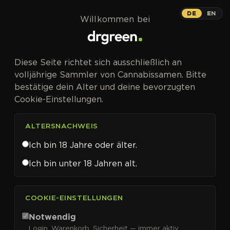
Zum Inhalt springen
DE
EN
Willkommen bei
Diese Seite richtet sich ausschließlich an
volljährige Sammler von Cannabissamen. Bitte
bestätige dein Alter und deine bevorzugten
Cookie-Einstellungen.
ALTERSNACHWEIS
Ich bin 18 Jahre oder älter.
Ich bin unter 18 Jahren alt.
CANNABISSAMEN VON IN HOUSE GENETICS KAUFEN
COOKIE-EINSTELLUNGEN
In House Genetics
Notwendig
Login, Warenkorb, Sicherheit — immer aktiv.