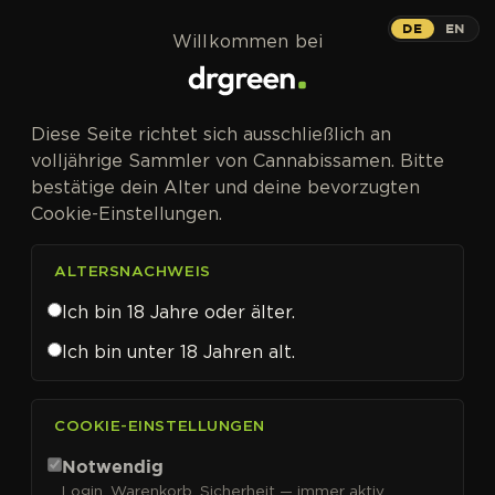
Zum Inhalt springen
DE
EN
Willkommen bei
Diese Seite richtet sich ausschließlich an
volljährige Sammler von Cannabissamen. Bitte
bestätige dein Alter und deine bevorzugten
Cookie-Einstellungen.
ALTERSNACHWEIS
Ich bin 18 Jahre oder älter.
Ich bin unter 18 Jahren alt.
CANNABISSAMEN VON IN HOUSE GENETICS KAUFEN
COOKIE-EINSTELLUNGEN
In House Genetics
Notwendig
Login, Warenkorb, Sicherheit — immer aktiv.