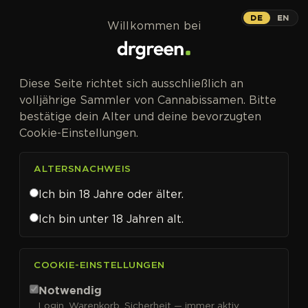
Zum Inhalt springen
DE
EN
Willkommen bei
Diese Seite richtet sich ausschließlich an
volljährige Sammler von Cannabissamen. Bitte
bestätige dein Alter und deine bevorzugten
Cookie-Einstellungen.
ALTERSNACHWEIS
Ich bin 18 Jahre oder älter.
Ich bin unter 18 Jahren alt.
CANNABISSAMEN VON BOMB SEEDS KAUFEN
COOKIE-EINSTELLUNGEN
Bomb Seeds
Notwendig
Login, Warenkorb, Sicherheit — immer aktiv.