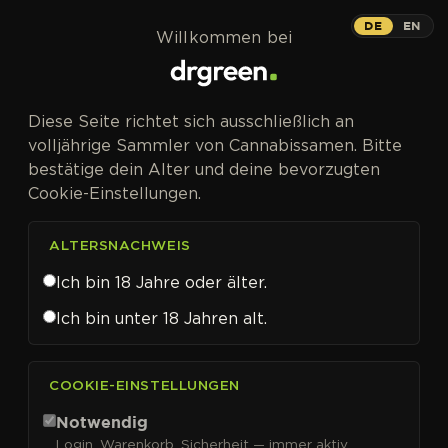
Zum Inhalt springen
DE
EN
Willkommen bei
CANNABISSAMEN VON GREENHOUSE - STRAIN HUNTERS
Diese Seite richtet sich ausschließlich an
KAUFEN
volljährige Sammler von Cannabissamen. Bitte
Greenhouse - Strain
bestätige dein Alter und deine bevorzugten
Hunters
Cookie-Einstellungen.
ALTERSNACHWEIS
Ich bin 18 Jahre oder älter.
FILTER
Sortieren nach
Ich bin unter 18 Jahren alt.
COOKIE-EINSTELLUNGEN
Notwendig
Login, Warenkorb, Sicherheit — immer aktiv.