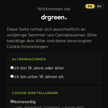
Zum Inhalt springen
DE
EN
Willkommen bei
Diese Seite richtet sich ausschließlich an
volljährige Sammler von Cannabissamen. Bitte
bestätige dein Alter und deine bevorzugten
Cookie-Einstellungen.
ALTERSNACHWEIS
Ich bin 18 Jahre oder älter.
Ich bin unter 18 Jahren alt.
CANNABISSAMEN VON FAST BUDS KAUFEN
Fast Buds
COOKIE-EINSTELLUNGEN
Notwendig
Login, Warenkorb, Sicherheit — immer aktiv.