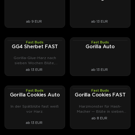
ab 9 EUR
ab 13 EUR
Fast Buds
Fast Buds
PHOTOFEM
AUTOFEM
GG4 Sherbet FAST
Gorilla Auto
Gorilla-Glue-Harz nach
sieben Wochen Blüte,
cremig-nussig.
ab 13 EUR
ab 13 EUR
Fast Buds
Fast Buds
AUTOFEM
PHOTOFEM
Gorilla Cookies Auto
Gorilla Cookies FAST
In der Spätblüte fast weiß
Harzmonster für Hash-
vor Harz.
Macher — Blüte in sieben
Wochen.
ab 8 EUR
ab 13 EUR