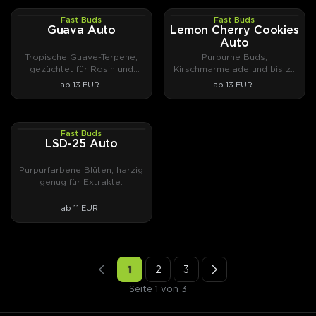
Fast Buds
Fast Buds
AUTOFEM
AUTOFEM
Guava Auto
Lemon Cherry Cookies
Auto
Tropische Guave-Terpene,
Purpurne Buds,
gezüchtet für Rosin und
Kirschmarmelade und bis zu
Hasch.
28,5 % THC.
ab 13 EUR
ab 13 EUR
Fast Buds
AUTOFEM
LSD-25 Auto
Purpurfarbene Blüten, harzig
genug für Extrakte.
ab 11 EUR
1
2
3
Seite 1 von 3