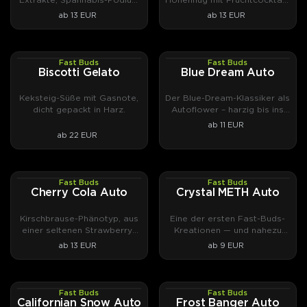
2020.
Terpenen.
ab 13 EUR
ab 13 EUR
Fast Buds
Fast Buds
PHOTOFEM
AUTOFEM
Biscotti Gelato
Blue Dream Auto
Keksteig-Süße mit Gasnote,
Der Blue-Dream-Klassiker als
dicht gepackt in Harz.
Autoflower – harzig bis ins
Blattwerk.
ab 11 EUR
ab 22 EUR
Fast Buds
Fast Buds
AUTOFEM
AUTOFEM
Cherry Cola Auto
Crystal METH Auto
Kirschbrause-Phänotyp, aus
Eine der ersten Fast-Buds-
einer seltenen Strawberry-
Kreationen — und nahezu
Pie-Selektion
halluzinatorisch.
ab 13 EUR
ab 9 EUR
herausgezüchtet.
Fast Buds
Fast Buds
AUTOFEM
AUTOFEM
Californian Snow Auto
Frost Banger Auto