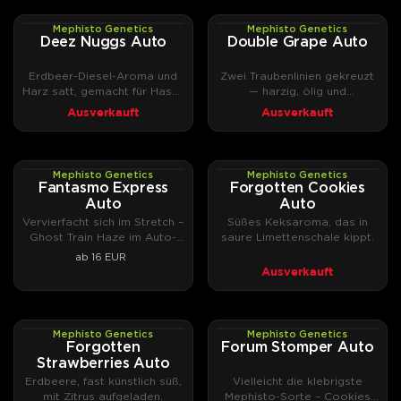
Mephisto Genetics
Mephisto Genetics
AUTOFEM
AUTOFEM
Deez Nuggs Auto
Double Grape Auto
Erdbeer-Diesel-Aroma und
Zwei Traubenlinien gekreuzt
Harz satt, gemacht für Hasch
— harzig, ölig und
und Rosin
ausgesprochen potent.
Ausverkauft
Ausverkauft
Mephisto Genetics
Mephisto Genetics
AUTOFEM
AUTOFEM
Fantasmo Express
Forgotten Cookies
Auto
Auto
Vervierfacht sich im Stretch –
Süßes Keksaroma, das in
Ghost Train Haze im Auto-
saure Limettenschale kippt.
Format.
ab 16 EUR
Ausverkauft
Mephisto Genetics
Mephisto Genetics
AUTOFEM
AUTOFEM
Forgotten
Forum Stomper Auto
Strawberries Auto
Erdbeere, fast künstlich süß,
Vielleicht die klebrigste
mit Zitrus aufgeladen.
Mephisto-Sorte – Cookies