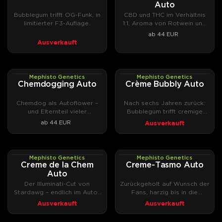
Auto
Bubblegum trifft OG-Funk, in
CBD und THC im Verhältnis
limitierter F3-Auflage.
1:1, Aroma von Rotwein und
Kaffee.
ab 44 EUR
Ausverkauft
Mephisto Genetics
Mephisto Genetics
AUTOFEM
AUTOFEM
Chemdogging Auto
Crème Bubbly Auto
Chemdog als Autoflower –
Nach sechs Jahren zurück:
und Elternteil vieler
Bubblegum trifft cremige
Mephisto-Sorten.
Chem-Note.
Ausverkauft
ab 44 EUR
Mephisto Genetics
Mephisto Genetics
AUTOFEM
AUTOFEM
Creme de la Chem
Creme-Tasmo Auto
Auto
Der Illuminati-Cut von
Zurückgeholt auf Wunsch der
Stardawg – endlich im Auto-
Fans, harzig bis in die
Format.
Blattränder.
Ausverkauft
Ausverkauft