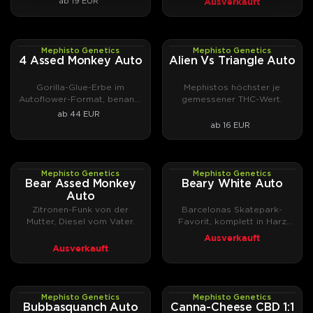
Ausverkauft
ab 19 EUR
bis zur Reserva-Reihe, die vergriffene Specials
zurückholt, und zu den CBD-Sorten der Medicinal-
Linie wie Canna-
Canna-Cheese CBD 1:1 Auto
.
Mephisto Genetics
Mephisto Genetics
AUTOFEM
AUTOFEM
4 Assed Monkey Auto
Alien Vs Triangle Auto
Mehr zur Geschichte von Mephisto Genetics gibt's
Gorilla-Glue-Erbe im
Mephistos höchster je
in unserem
Breeder-Portrait
.
Autoflower-Format, benannt
gemessener THC-Wert.
nach Dr. Mephistos
ab 44 EUR
Mephisto Genetics Cannabissamen jetzt bei
Laboraffen.
ab 16 EUR
DrGreen kaufen.
Mephisto Genetics
Mephisto Genetics
AUTOFEM
AUTOFEM
Bear Assed Monkey
Beary White Auto
Auto
Zitronen-Funk von der
Barcelonas Skatepark-
Mutter, Diesel vom Vater.
Favorit, komplett in Harz
getaucht.
Ausverkauft
Ausverkauft
Mephisto Genetics
Mephisto Genetics
AUTOFEM
AUTOFEM
Bubbasquanch Auto
Canna-Cheese CBD 1:1