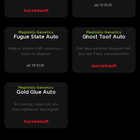
aus dem Forum Cut.
ab 19 EUR
Ausverkauft
Mephisto Genetics
Mephisto Genetics
AUTOFEM
AUTOFEM
Fugue State Auto
Ghost Toof Auto
Walter White trifft Amnesia –
Der übersehene Sleeper-Hit,
auch im Namen.
den die Fans zurückholten.
Ausverkauft
ab 19 EUR
Mephisto Genetics
AUTOFEM
Gold Glue Auto
So harzig, dass sie als
Haschpflanze durchgeht.
Ausverkauft