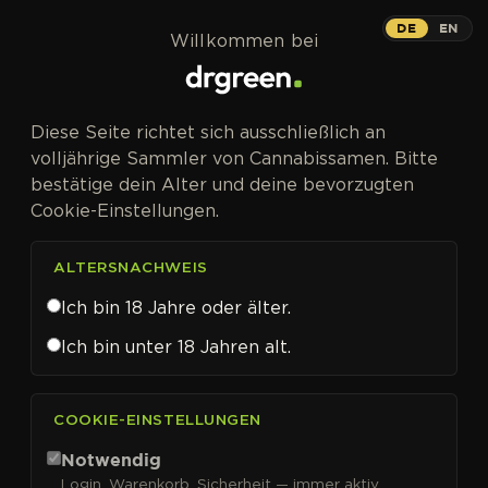
Zum Inhalt springen
DE
EN
Willkommen bei
Diese Seite richtet sich ausschließlich an
volljährige Sammler von Cannabissamen. Bitte
bestätige dein Alter und deine bevorzugten
Cookie-Einstellungen.
ALTERSNACHWEIS
Ich bin 18 Jahre oder älter.
Ich bin unter 18 Jahren alt.
CANNABISSAMEN VON MEPHISTO GENETICS KAUFEN
COOKIE-EINSTELLUNGEN
Mephisto Genetics
Notwendig
Login, Warenkorb, Sicherheit — immer aktiv.