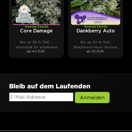
Anesia Seeds
Anesia Seeds
Core Damage
Dankberry Auto
Bis zu 39 % THC –
Bis zu 32 % THC,
Intensität für erfahrene
Blaubeere-Nuss-Aroma,
ab 40 EUR
ab 32 EUR
Genießer.
Ernte in 8-9 Wochen.
Bleib auf dem Laufenden
Anmelden