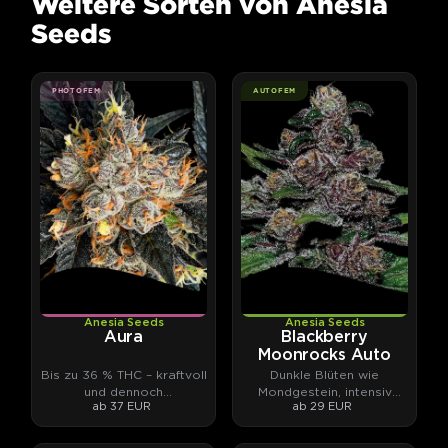
Weitere Sorten von Anesia
Seeds
PHOTOFEM
AUTOFEM
Anesia Seeds
Anesia Seeds
Aura
Blackberry
Moonrocks Auto
Bis zu 36 % THC – kraftvoll
Dunkle Blüten wie
und dennoch
Mondgestein, intensiv
ab 37 EUR
ab 29 EUR
ausbalanciert.
fruchtiges Aroma.