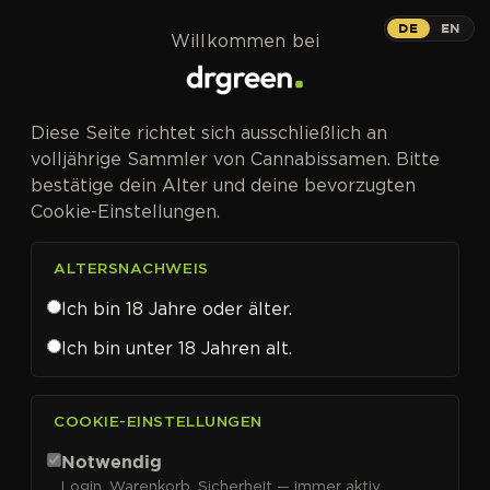
Zum Inhalt springen
Sun of a Peach
DE
EN
Willkommen bei
PHOTOFEM
Diese Seite richtet sich ausschließlich an
Pfirsich-Diesel-Aroma bei bis zu 38%
volljährige Sammler von Cannabissamen. Bitte
THC.
bestätige dein Alter und deine bevorzugten
Cookie-Einstellungen.
ALTERSNACHWEIS
Ich bin 18 Jahre oder älter.
Ich bin unter 18 Jahren alt.
COOKIE-EINSTELLUNGEN
Notwendig
Login, Warenkorb, Sicherheit — immer aktiv.