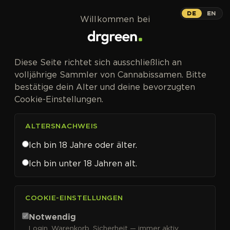
Zum Inhalt springen
DE
EN
Willkommen bei
CANNABISSAMEN VON SUBCOOL SEEDS KAUFEN
Diese Seite richtet sich ausschließlich an
Subcool Seeds
volljährige Sammler von Cannabissamen. Bitte
bestätige dein Alter und deine bevorzugten
Cookie-Einstellungen.
ALTERSNACHWEIS
FILTER
Sortieren nach
Ich bin 18 Jahre oder älter.
Ich bin unter 18 Jahren alt.
COOKIE-EINSTELLUNGEN
Notwendig
Login, Warenkorb, Sicherheit — immer aktiv.