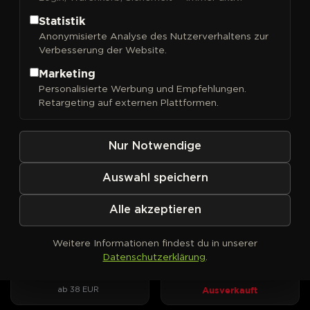
Statistik
Anonymisierte Analyse des Nutzerverhaltens zur
Verbesserung der Website.
FILTER
Sortieren nach
Marketing
Personalisierte Werbung und Empfehlungen.
DNA Genetics
DNA Genetics
PHOTOFEM
PHOTOFEM
Retargeting auf externen Plattformen.
24K Gold
3Peat
Kush-Wucht trifft
Drei Kush-Linien, zwei Award-
Mandarinenduft, drei
Gewinner, ein DNA-Original.
Nur Notwendige
Phänotypen zur Wahl.
ab 40 EUR
Ausverkauft
Auswahl speichern
Alle akzeptieren
DNA Genetics
DNA Genetics
PHOTOFEM
AUTOFEM
Bakers Delight
Bakers Delight Auto
Weitere Informationen findest du in unserer
Cookies trifft Sorbet – süßes
Sorbet-Aroma und Cookie-
Datenschutzerklärung
.
Aroma mit klarem Fokus.
Optik im Autoflower-Format
Ausverkauft
ab 38 EUR