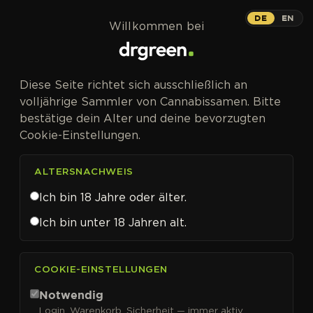
Zum Inhalt springen
DE
EN
Willkommen bei
Diese Seite richtet sich ausschließlich an
volljährige Sammler von Cannabissamen. Bitte
bestätige dein Alter und deine bevorzugten
Cookie-Einstellungen.
ALTERSNACHWEIS
Ich bin 18 Jahre oder älter.
Ich bin unter 18 Jahren alt.
CANNABISSAMEN VON DNA GENETICS KAUFEN
COOKIE-EINSTELLUNGEN
DNA Genetics
Notwendig
Login, Warenkorb, Sicherheit — immer aktiv.