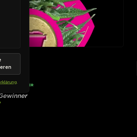
e
e
ieren
rklärung
.
• AUF LAGER
 Gewinner