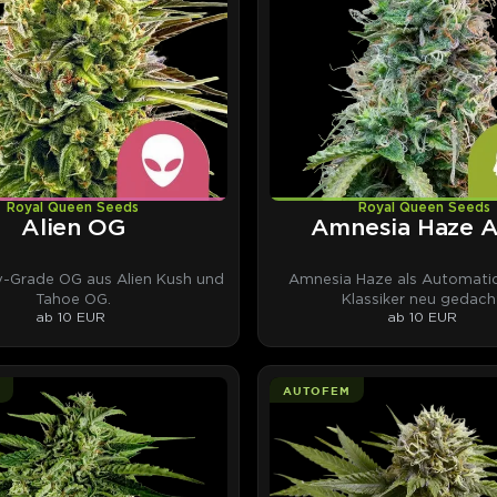
Royal Queen Seeds
Royal Queen Seeds
Alien OG
Amnesia Haze 
y-Grade OG aus Alien Kush und
Amnesia Haze als Automatic
Tahoe OG.
Klassiker neu gedach
ab 10 EUR
ab 10 EUR
AUTOFEM