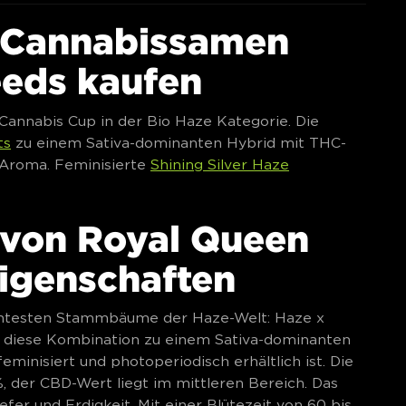
e Cannabissamen
eeds kaufen
annabis Cup in der Bio Haze Kategorie. Die
ts
zu einem Sativa-dominanten Hybrid mit THC-
-Aroma. Feminisierte
Shining Silver Haze
e von Royal Queen
Eigenschaften
nntesten Stammbäume der Haze-Welt: Haze x
t diese Kombination zu einem Sativa-dominanten
feminisiert und photoperiodisch erhältlich ist. Die
%, der CBD-Wert liegt im mittleren Bereich. Das
efer und Erdigkeit. Mit einer Blütezeit von 60 bis