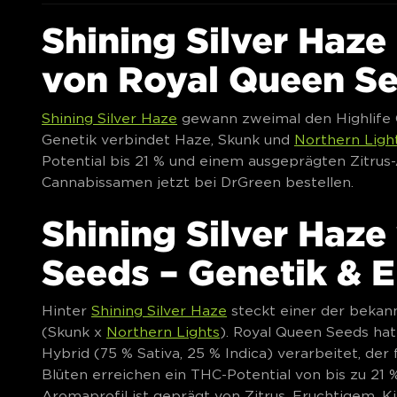
Shining Silver Haz
von Royal Queen S
Shining Silver Haze
gewann zweimal den Highlife C
Genetik verbindet Haze, Skunk und
Northern Ligh
Potential bis 21 % und einem ausgeprägten Zitrus
Cannabissamen jetzt bei DrGreen bestellen.
Shining Silver Haz
Seeds – Genetik & 
Hinter
Shining Silver Haze
steckt einer der beka
(Skunk x
Northern Lights
). Royal Queen Seeds ha
Hybrid (75 % Sativa, 25 % Indica) verarbeitet, der 
Blüten erreichen ein THC-Potential von bis zu 21 
Aromaprofil ist geprägt von Zitrus, Fruchtigem, Ki