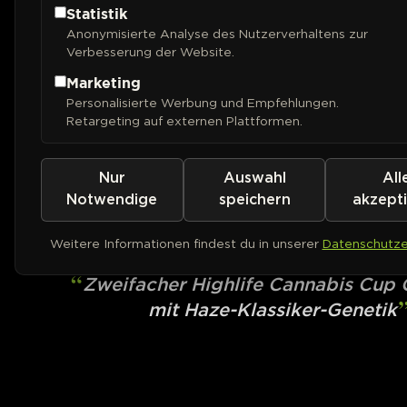
Statistik
Anonymisierte Analyse des Nutzerverhaltens zur
Verbesserung der Website.
Marketing
Personalisierte Werbung und Empfehlungen.
Retargeting auf externen Plattformen.
Nur
Auswahl
All
ROYAL QUEEN SEEDS
Shining Silver Haz
Notwendige
speichern
akzept
Weitere Informationen findest du in unserer
Datenschutze
PHOTOFEM
Zweifacher Highlife Cannabis Cup
mit Haze-Klassiker-Genetik