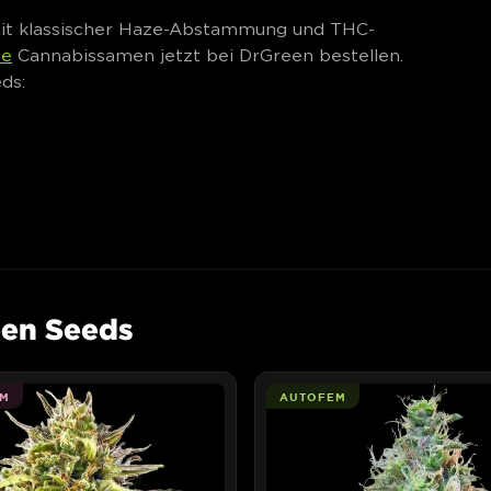
mit klassischer Haze-Abstammung und THC-
ze
Cannabissamen jetzt bei DrGreen bestellen.
ds:
een Seeds
M
AUTOFEM