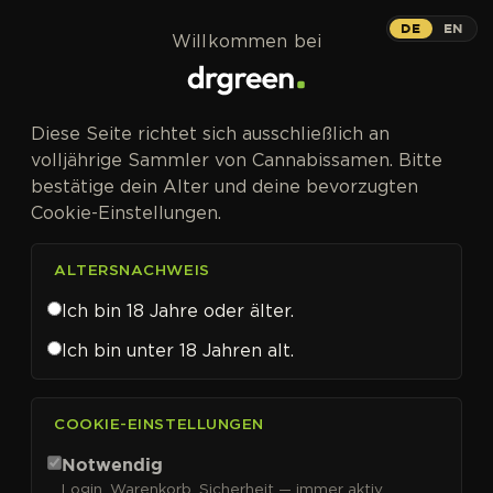
Zum Inhalt springen
DE
EN
Willkommen bei
Diese Seite richtet sich ausschließlich an
volljährige Sammler von Cannabissamen. Bitte
bestätige dein Alter und deine bevorzugten
Cookie-Einstellungen.
ALTERSNACHWEIS
Ich bin 18 Jahre oder älter.
Ich bin unter 18 Jahren alt.
CANNABISSAMEN VON SENSI SEEDS KAUFEN
COOKIE-EINSTELLUNGEN
Sensi Seeds
Notwendig
Login, Warenkorb, Sicherheit — immer aktiv.