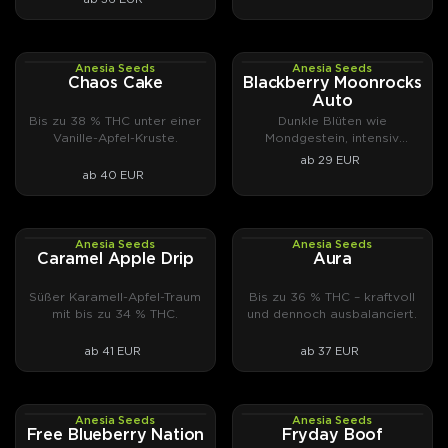
Anesia Seeds
Anesia Seeds
PHOTOFEM
AUTOFEM
Chaos Cake
Blackberry Moonrocks
Auto
Bis zu 38 % THC unter einer
Dunkle Blüten wie
Vanille-Apfel-Kruste.
Mondgestein, intensiv
fruchtiges Aroma.
ab 29 EUR
ab 40 EUR
Anesia Seeds
Anesia Seeds
PHOTOFEM
PHOTOFEM
Caramel Apple Drip
Aura
Süßer Karamell-Apfel-Traum
Bis zu 36 % THC – kraftvoll
mit bis zu 34 % THC.
und dennoch ausbalanciert.
ab 41 EUR
ab 37 EUR
Anesia Seeds
Anesia Seeds
PHOTOFEM
PHOTOFEM
Free Blueberry Nation
Fryday Boof