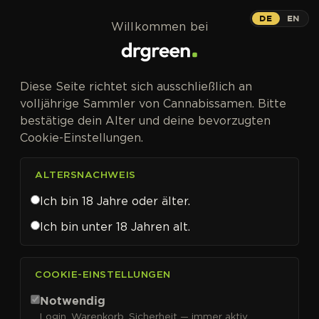
Zum Inhalt springen
DE
EN
Willkommen bei
Diese Seite richtet sich ausschließlich an
volljährige Sammler von Cannabissamen. Bitte
bestätige dein Alter und deine bevorzugten
Cookie-Einstellungen.
ALTERSNACHWEIS
Ich bin 18 Jahre oder älter.
Ich bin unter 18 Jahren alt.
CANNABISSAMEN VON ANESIA SEEDS KAUFEN
COOKIE-EINSTELLUNGEN
Anesia Seeds
Notwendig
Login, Warenkorb, Sicherheit — immer aktiv.