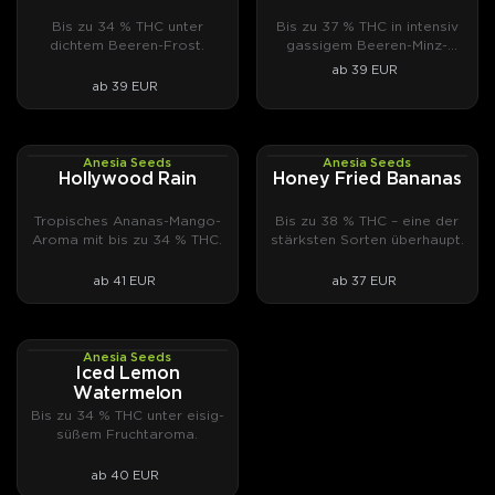
Bis zu 34 % THC unter
Bis zu 37 % THC in intensiv
dichtem Beeren-Frost.
gassigem Beeren-Minz-
Aroma.
ab 39 EUR
ab 39 EUR
Anesia Seeds
Anesia Seeds
PHOTOFEM
PHOTOFEM
Hollywood Rain
Honey Fried Bananas
Tropisches Ananas-Mango-
Bis zu 38 % THC – eine der
Aroma mit bis zu 34 % THC.
stärksten Sorten überhaupt.
ab 41 EUR
ab 37 EUR
Anesia Seeds
PHOTOFEM
Iced Lemon
Watermelon
Bis zu 34 % THC unter eisig-
süßem Fruchtaroma.
ab 40 EUR