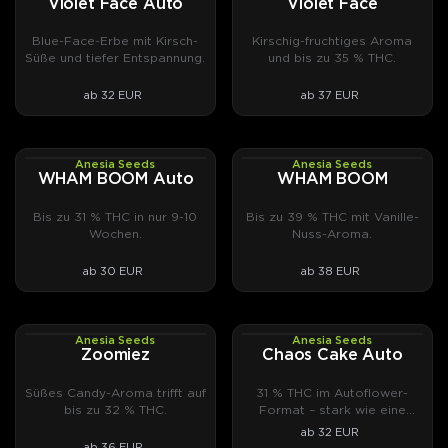
Violet Face Auto
Violet Face
Blue-Face-Erbe mit Kirsch-
Kirschig-fruchtiges Aroma
Süße und tiefer Entspannung.
und bis zu 35 % THC.
ab 32 EUR
ab 37 EUR
Anesia Seeds
Anesia Seeds
AUTOFEM
PHOTOFEM
WHAM BOOM Auto
WHAM BOOM
Bis zu 31 % THC in nur 9-10
Bis zu 39 % THC mit Vanille-
Wochen.
Nuss-Aroma.
ab 30 EUR
ab 38 EUR
Anesia Seeds
Anesia Seeds
PHOTOFEM
AUTOFEM
Zoomiez
Chaos Cake Auto
Süßes Candy-Aroma trifft auf
31 % THC im Autoflower-
bis zu 32 % THC.
Format – stark wie eine
Photoperiodische.
ab 32 EUR
ab 36 EUR