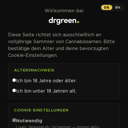
Zum Inhalt springen
DE
EN
Willkommen bei
Diese Seite richtet sich ausschließlich an
volljährige Sammler von Cannabissamen. Bitte
bestätige dein Alter und deine bevorzugten
Cookie-Einstellungen.
ALTERSNACHWEIS
Ich bin 18 Jahre oder älter.
Ich bin unter 18 Jahren alt.
CANNABISSAMEN VON HIGH SPEED BUDS KAUFEN
COOKIE-EINSTELLUNGEN
High Speed Buds
Notwendig
Login, Warenkorb, Sicherheit — immer aktiv.