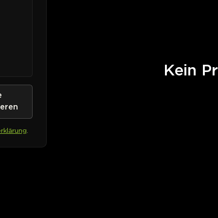
Kein Pr
e
ieren
rklärung
.