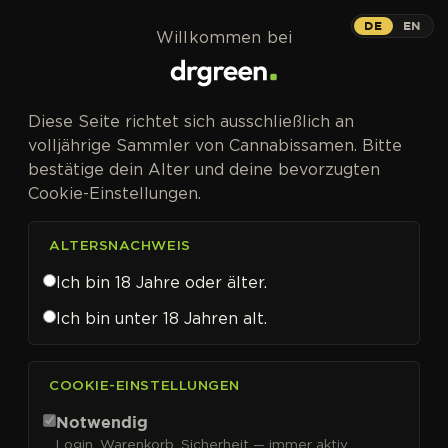
Zum Inhalt springen
DE
EN
Willkommen bei
Diese Seite richtet sich ausschließlich an
volljährige Sammler von Cannabissamen. Bitte
bestätige dein Alter und deine bevorzugten
Cookie-Einstellungen.
ALTERSNACHWEIS
Ich bin 18 Jahre oder älter.
Ich bin unter 18 Jahren alt.
CANNABISSAMEN VON PYRAMID SEEDS KAUFEN
COOKIE-EINSTELLUNGEN
Pyramid Seeds
Notwendig
Login, Warenkorb, Sicherheit — immer aktiv.