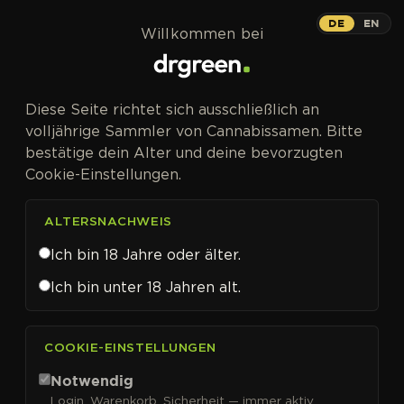
Zum Inhalt springen
Auto
DE
EN
Willkommen bei
AUTOFEM
Diese Seite richtet sich ausschließlich an
Highlife Cup 2025 – Auszeichnung
volljährige Sammler von Cannabissamen. Bitte
kurz nach dem Release.
bestätige dein Alter und deine bevorzugten
Cookie-Einstellungen.
ALTERSNACHWEIS
Ich bin 18 Jahre oder älter.
Frozen Biscotti Auto
Ich bin unter 18 Jahren alt.
Cannabissamen von Dutch
Passion kaufen
COOKIE-EINSTELLUNGEN
Frozen Biscotti Auto
holte 2. Platz beim Highlife
Notwendig
Cup 2025 – schon kurz nach seiner Markteinführung.
Login, Warenkorb, Sicherheit — immer aktiv.
Die Jury begründete das besonders mit dem