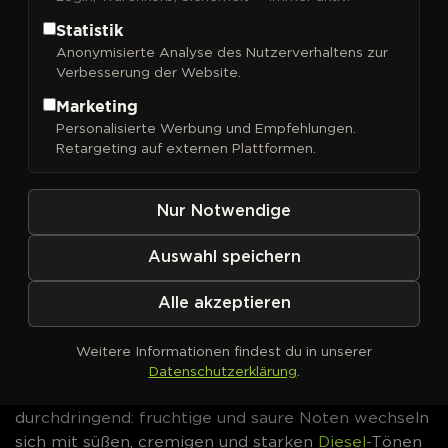
gasigen, sauren und teigigen Aromaprofil. Die
Statistik
Blüten haben ein THC-Potential von
Anonymisierte Analyse des Nutzerverhaltens zur
durchschnittlich 20 % bis zu 24 % und ein äußerst
Verbesserung der Website.
komplexes Terpenprofil. Feminisierte Automatic
Marketing
Frozen Biscotti Auto
Cannabissamen jetzt bei
Personalisierte Werbung und Empfehlungen.
DrGreen bestellen.
Retargeting auf externen Plattformen.
Frozen Biscotti Auto von
Nur Notwendige
Dutch Passion – Genetik &
Eigenschaften
Auswahl speichern
Frozen Biscotti Auto
Auto ist das Ergebnis einer
Alle akzeptieren
Kreuzung aus Auto Oreoz OG (Oreoz x Auto
Glueberry OG) und einem hochwertigen
Biscotti
-
Weitere Informationen findest du in unserer
Klon. Die Sorte ist Indica-dominant und gehört zur
Datenschutzerklärung
.
Cookie-Familie. Das Terpenprofil ist kräftig und
durchdringend: fruchtige und saure Noten wechseln
sich mit süßen, cremigen und starken
Diesel
-Tönen