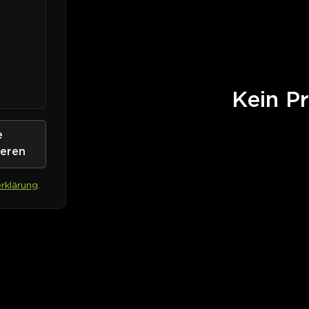
Kein Pr
e
ieren
rklärung
.