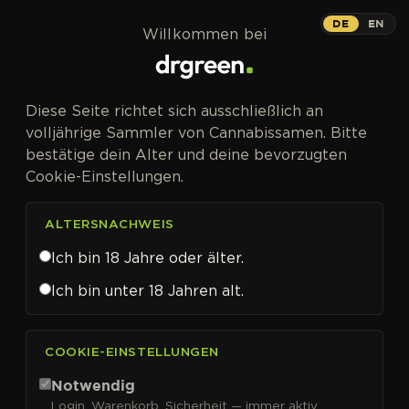
Zum Inhalt springen
DE
EN
Willkommen bei
Diese Seite richtet sich ausschließlich an
volljährige Sammler von Cannabissamen. Bitte
bestätige dein Alter und deine bevorzugten
Cookie-Einstellungen.
ALTERSNACHWEIS
Ich bin 18 Jahre oder älter.
Ich bin unter 18 Jahren alt.
CANNABISSAMEN VON PARADISE SEEDS KAUFEN
COOKIE-EINSTELLUNGEN
Paradise Seeds
Notwendig
Login, Warenkorb, Sicherheit — immer aktiv.