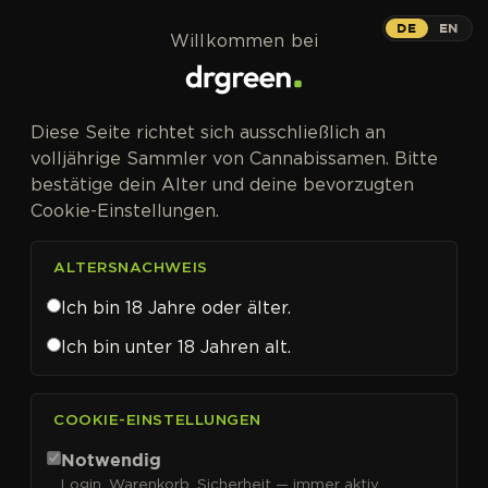
Zum Inhalt springen
DE
EN
Willkommen bei
CANNABISSAMEN VON DR KRIPPLING KAUFEN
Diese Seite richtet sich ausschließlich an
Dr Krippling
volljährige Sammler von Cannabissamen. Bitte
bestätige dein Alter und deine bevorzugten
Cookie-Einstellungen.
ALTERSNACHWEIS
FILTER
Sortieren nach
Ich bin 18 Jahre oder älter.
Ich bin unter 18 Jahren alt.
COOKIE-EINSTELLUNGEN
Notwendig
Login, Warenkorb, Sicherheit — immer aktiv.