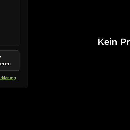
Kein Pr
e
ieren
rklärung
.