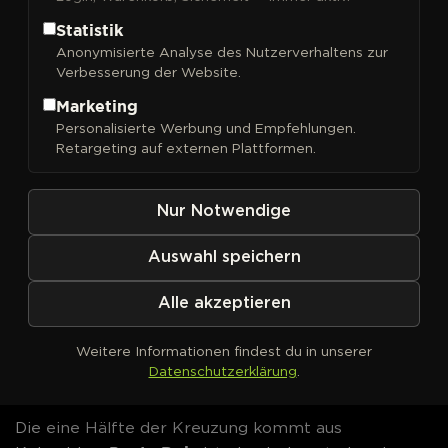
Statistik
Anonymisierte Analyse des Nutzerverhaltens zur
Cloud Walker
Verbesserung der Website.
Cannabissamen von
Marketing
Greenhouse Seed Co. kaufen
Personalisierte Werbung und Empfehlungen.
Retargeting auf externen Plattformen.
Cloud Walker
von Greenhouse Seed Co. verbindet
eine kolumbianische Landrasse mit moderner US-
Nur Notwendige
Genetik: Punta Roja trifft auf eine Selektion rund um
Mendo Breath
. Herausgekommen ist eine
Auswahl speichern
feminisierte, sativadominante Sorte mit tropischem
Fruchtaroma, hohem THC-Gehalt und ungewöhnlich
Alle akzeptieren
harzigen Blüten.
Cloud Walker
Samen jetzt bei
DrGreen bestellen.
Weitere Informationen findest du in unserer
Datenschutzerklärung
.
Genetik & Herkunft
Die eine Hälfte der Kreuzung kommt aus