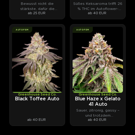
Bewusst nicht die
Süßes Keksaroma trifft 26
stärkste, dafür die
% THC im Autoflower-
ab 25 EUR
ab 40 EUR
ausgeglichenste.
Format.
AUTOFEM
AUTOFEM
Greenhouse Seed Co.
Greenhouse Seed Co.
Black Toffee Auto
Blue Haze x Gelato
41 Auto
Sauer, zitronig, gassy –
und trotzdem
ab 40 EUR
ab 40 EUR
alltagstauglich.