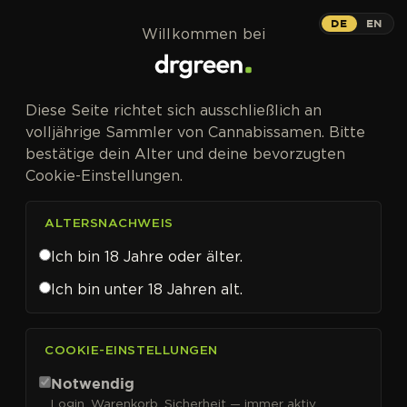
Zum Inhalt springen
Cloud Walker
DE
EN
Willkommen bei
PHOTOFEM
Diese Seite richtet sich ausschließlich an
Psychedelisches Landrassen-Erbe
volljährige Sammler von Cannabissamen. Bitte
aus Kolumbien, harzig und
bestätige dein Alter und deine bevorzugten
farbenprächtig.
Cookie-Einstellungen.
ALTERSNACHWEIS
Ich bin 18 Jahre oder älter.
Ich bin unter 18 Jahren alt.
COOKIE-EINSTELLUNGEN
Notwendig
Login, Warenkorb, Sicherheit — immer aktiv.