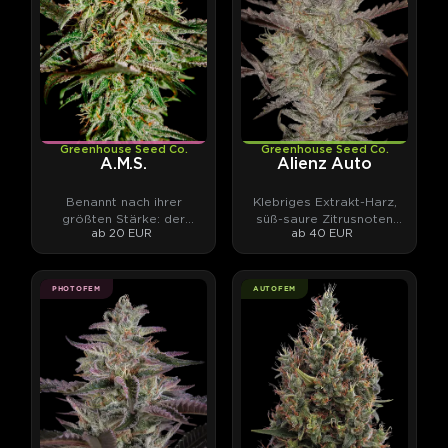
Greenhouse Seed Co.
Greenhouse Seed Co.
A.M.S.
Alienz Auto
Benannt nach ihrer
Klebriges Extrakt-Harz,
größten Stärke: der
süß-saure Zitrusnoten
ab 20 EUR
ab 40 EUR
Schimmelresistenz.
vom Zkittlez-Erbe.
PHOTOFEM
AUTOFEM